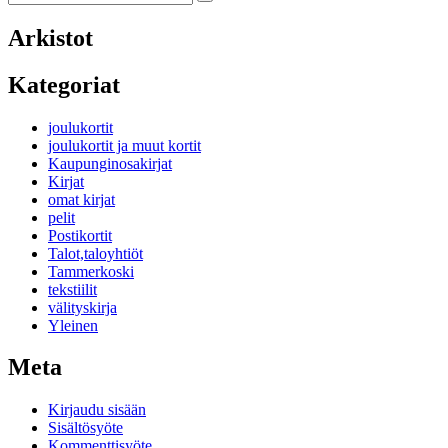
Search
for:
Arkistot
Kategoriat
joulukortit
joulukortit ja muut kortit
Kaupunginosakirjat
Kirjat
omat kirjat
pelit
Postikortit
Talot,taloyhtiöt
Tammerkoski
tekstiilit
välityskirja
Yleinen
Meta
Kirjaudu sisään
Sisältösyöte
Kommenttisyöte