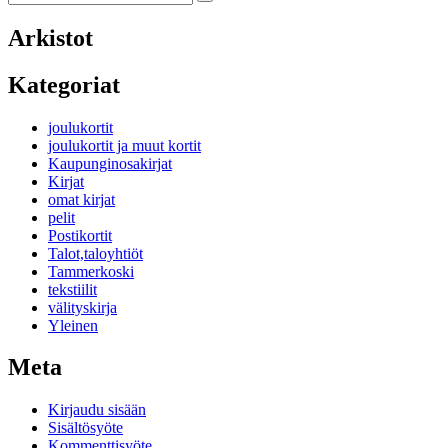
Search
for:
Arkistot
Kategoriat
joulukortit
joulukortit ja muut kortit
Kaupunginosakirjat
Kirjat
omat kirjat
pelit
Postikortit
Talot,taloyhtiöt
Tammerkoski
tekstiilit
välityskirja
Yleinen
Meta
Kirjaudu sisään
Sisältösyöte
Kommenttisyöte