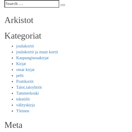
Search
Search
for:
Arkistot
Kategoriat
joulukortit
joulukortit ja muut kortit
Kaupunginosakirjat
Kirjat
omat kirjat
pelit
Postikortit
Talot,taloyhtiöt
Tammerkoski
tekstiilit
välityskirja
Yleinen
Meta