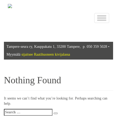
Toggle
navigation
Tampere-seura ry, Kauppakatu 1, 33200 Tampere, p. 050 359 5028 •
Myymälä
sijaitsee Raatihuoneen kivijalassa
Nothing Found
It seems we can’t find what you’re looking for. Perhaps searching can
help.
Search
Search
for: