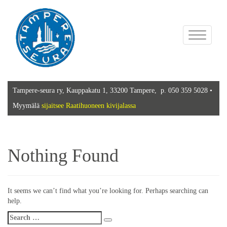
Toggle
navigation
Tampere-seura ry, Kauppakatu 1, 33200 Tampere, p. 050 359 5028 •
Myymälä
sijaitsee Raatihuoneen kivijalassa
Nothing Found
It seems we can’t find what you’re looking for. Perhaps searching can
help.
Search
Search
for: