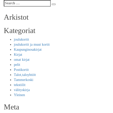
Search
Search
for:
Arkistot
Kategoriat
joulukortit
joulukortit ja muut kortit
Kaupunginosakirjat
Kirjat
omat kirjat
pelit
Postikortit
Talot,taloyhtiöt
Tammerkoski
tekstiilit
välityskirja
Yleinen
Meta