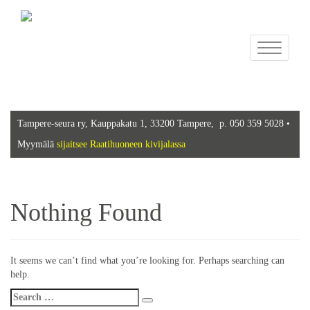
Toggle
navigation
Tampere-seura ry, Kauppakatu 1, 33200 Tampere, p. 050 359 5028 •
Myymälä
sijaitsee Raatihuoneen kivijalassa
Nothing Found
It seems we can’t find what you’re looking for. Perhaps searching can
help.
Search
Search
for: