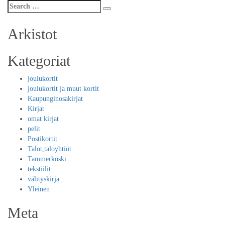
Search
Search
for:
Arkistot
Kategoriat
joulukortit
joulukortit ja muut kortit
Kaupunginosakirjat
Kirjat
omat kirjat
pelit
Postikortit
Talot,taloyhtiöt
Tammerkoski
tekstiilit
välityskirja
Yleinen
Meta