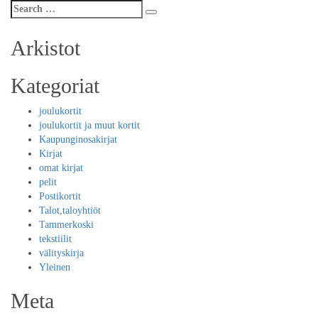
Search
Search
for:
Arkistot
Kategoriat
joulukortit
joulukortit ja muut kortit
Kaupunginosakirjat
Kirjat
omat kirjat
pelit
Postikortit
Talot,taloyhtiöt
Tammerkoski
tekstiilit
välityskirja
Yleinen
Meta