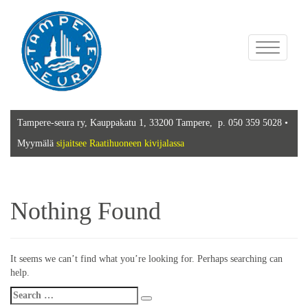
Toggle
navigation
Tampere-seura ry, Kauppakatu 1, 33200 Tampere, p. 050 359 5028 •
Myymälä
sijaitsee Raatihuoneen kivijalassa
Nothing Found
It seems we can’t find what you’re looking for. Perhaps searching can
help.
Search
Search
for: