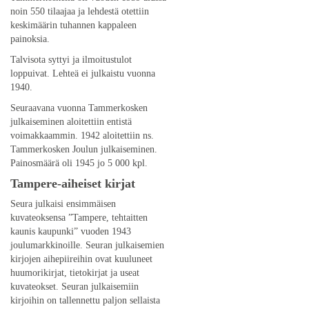
noin 550 tilaajaa ja lehdestä otettiin
keskimäärin tuhannen kappaleen
painoksia.
Talvisota syttyi ja ilmoitustulot
loppuivat. Lehteä ei julkaistu vuonna
1940.
Seuraavana vuonna Tammerkosken
julkaiseminen aloitettiin entistä
voimakkaammin. 1942 aloitettiin ns.
Tammerkosken Joulun julkaiseminen.
Painosmäärä oli 1945 jo 5 000 kpl.
Tampere-aiheiset kirjat
Seura julkaisi ensimmäisen
kuvateoksensa ”Tampere, tehtaitten
kaunis kaupunki” vuoden 1943
joulumarkkinoille. Seuran julkaisemien
kirjojen aihepiireihin ovat kuuluneet
huumorikirjat, tietokirjat ja useat
kuvateokset. Seuran julkaisemiin
kirjoihin on tallennettu paljon sellaista