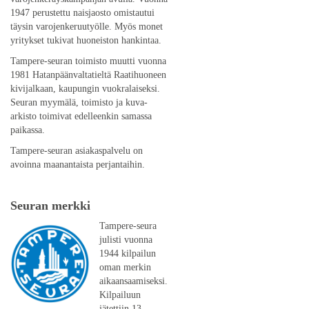
1947 perustettu naisjaosto omistautui
täysin varojenkeruutyölle. Myös monet
yritykset tukivat huoneiston hankintaa.
Tampere-seuran toimisto muutti vuonna
1981 Hatanpäänvaltatieltä Raatihuoneen
kivijalkaan, kaupungin vuokralaiseksi.
Seuran myymälä, toimisto ja kuva-
arkisto toimivat edelleenkin samassa
paikassa.
Tampere-seuran asiakaspalvelu on
avoinna maanantaista perjantaihin.
Seuran merkki
Tampere-seura
julisti vuonna
1944 kilpailun
oman merkin
aikaansaamiseksi.
Kilpailuun
jätettiin 13