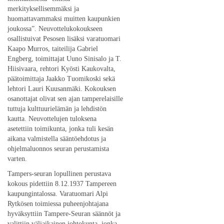
merkityksellisemmäksi ja
huomattavammaksi muitten kaupunkien
joukossa”. Neuvottelukokoukseen
osallistuivat Pesosen lisäksi varatuomari
Kaapo Murros, taiteilija Gabriel
Engberg, toimittajat Uuno Sinisalo ja T.
Hiisivaara, rehtori Kyösti Kaukovalta,
päätoimittaja Jaakko Tuomikoski sekä
lehtori Lauri Kuusanmäki. Kokouksen
osanottajat olivat sen ajan tamperelaisille
tuttuja kulttuurielämän ja lehdistön
kautta. Neuvottelujen tuloksena
asetettiin toimikunta, jonka tuli kesän
aikana valmistella sääntöehdotus ja
ohjelmaluonnos seuran perustamista
varten.
Tampers-seuran lopullinen perustava
kokous pidettiin 8.12.1937 Tampereen
kaupungintalossa. Varatuomari Alpi
Rytkösen toimiessa puheenjohtajana
hyväksyttiin Tampere-Seuran säännöt ja
valittiin väliaikainen johtokunta, jonka