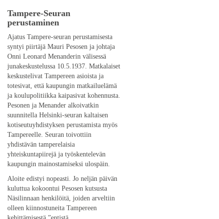
Tampere-Seuran
perustaminen
Ajatus Tampere-seuran perustamisesta
syntyi piirtäjä Mauri Pesosen ja johtaja
Onni Leonard Menanderin välisessä
junakeskustelussa 10.5.1937. Matkalaiset
keskustelivat Tampereen asioista ja
totesivat, että kaupungin matkailuelämä
ja koulupolitiikka kaipasivat kohennusta.
Pesonen ja Menander alkoivatkin
suunnitella Helsinki-seuran kaltaisen
kotiseutuyhdistyksen perustamista myös
Tampereelle. Seuran toivottiin
yhdistävän tamperelaisia
yhteiskuntapiirejä ja työskentelevän
kaupungin mainostamiseksi ulospäin.
Aloite edistyi nopeasti. Jo neljän päivän
kuluttua kokoontui Pesosen kutsusta
Näsilinnaan henkilöitä, joiden arveltiin
olleen kiinnostuneita Tampereen
kehittämisestä ”entistä