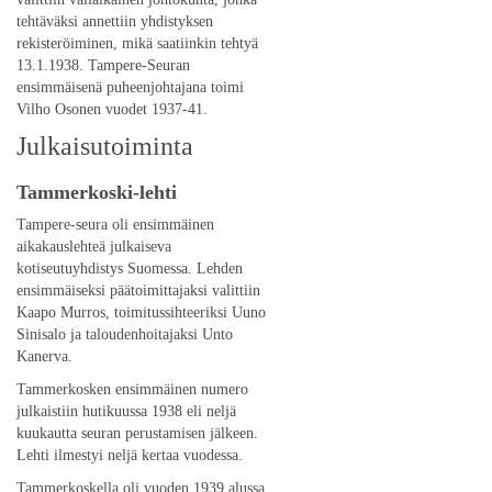
tehtäväksi annettiin yhdistyksen
rekisteröiminen, mikä saatiinkin tehtyä
13.1.1938. Tampere-Seuran
ensimmäisenä puheenjohtajana toimi
Vilho Osonen vuodet 1937-41.
Julkaisutoiminta
Tammerkoski-lehti
Tampere-seura oli ensimmäinen
aikakauslehteä julkaiseva
kotiseutuyhdistys Suomessa. Lehden
ensimmäiseksi päätoimittajaksi valittiin
Kaapo Murros, toimitussihteeriksi Uuno
Sinisalo ja taloudenhoitajaksi Unto
Kanerva.
Tammerkosken ensimmäinen numero
julkaistiin hutikuussa 1938 eli neljä
kuukautta seuran perustamisen jälkeen.
Lehti ilmestyi neljä kertaa vuodessa.
Tammerkoskella oli vuoden 1939 alussa