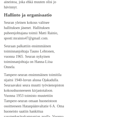
aineistoa, joka ehkä muuten olisi jo
hävinnyt.
Hallinto ja organisaatio
Seuran yleinen kokous valitsee
hallituksen jäsenet. Hallituksen
puheenjohtajana toimii Matti Rainio,
sposti:mrainio47@gmail.com.
Seuraan palkattiin ensimmäinen
toiminnanjohtaja Tauno Lehtonen,
vuonna 1965. Seuran nykyinen
toiminnanjohtaja on Hanna-Liisa
Onnela.
Tampere-seuran ensimmäinen toimitila
sijaitsi 1940-luvun alussa Ojakadulla.
Seuraavaksi seura muutti työväenopiston
kokoushuoneeseen kirjastotaloon.
Vuonna 1953 toimisto muutettiin
Tampere-seuran omaan huoneistoon
osoitteeseen Hatanpäänvaltatie 6 A. Oma
huoneisto saatiin hankittua
varojenkeräyskampanjan avulla. Vuonna