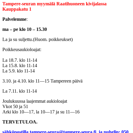
Tampere-seuran myymälä Raatihuoneen kivijalassa
Kauppakatu 1
Palvelemme
:
ma – pe klo 10 – 15.30
La ja su suljettu.(Huom. poikkeukset)
Poikkeusaukioloajat:
La 18.7. klo 11-14
La 15.8. klo 11-14
La 5.9. klo 11-14
3.10. ja 4.10. klo 11—15 Tampereen päivä
La 7.11. klo 11-14
Joulukuussa laajemmat aukioloajat
Vkot 50 ja 51
Arki klo 10—17, la 10—17 ja su 11—16
TERVETULOA.
sähköpostilla tampere-seura@tampere-seura.fi ja
puhelin: 050