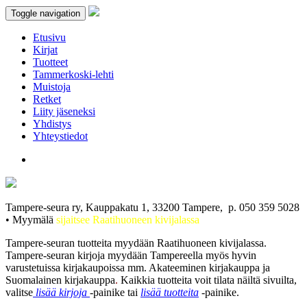
Toggle navigation
Etusivu
Kirjat
Tuotteet
Tammerkoski-lehti
Muistoja
Retket
Liity jäseneksi
Yhdistys
Yhteystiedot
Tampere-seura ry, Kauppakatu 1, 33200 Tampere, p. 050 359 5028
• Myymälä
sijaitsee Raatihuoneen kivijalassa
Tampere-seuran tuotteita myydään Raatihuoneen kivijalassa.
Tampere-seuran kirjoja myydään Tampereella myös hyvin
varustetuissa kirjakaupoissa mm. Akateeminen kirjakauppa ja
Suomalainen kirjakauppa
.
Kaikkia tuotteita voit tilata näiltä sivuilta,
valitse
lisää kirjoja
-painike tai
lisää tuotteita
-painike.