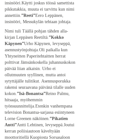
insinööri.Käytti joskus töissä samettista
pikkutakkia, muuta ei tarvittu kun nimi
annettiin.
”Reeti”
Eero Leppänen,
insinööri, Messukylän tehtaan johtaja.
Nimi tuli Täällä pohjan tähden alla-
kirjan Leppäsen Reetiltä.
”Kokko
Käpynen”
Urho Käpynen, levyseppä,
asennustyönjohtaja.Oli paikalla kun
Yhtyneitten Paperitehtaitten herrat
polttivat Jämsänkoskella juhannuskokon
päivää liian aikaisin. Urho ei
ollutmuuten syyllinen, mutta antoi
sytyttäjälle tulitikut. Asennusporukka
rakensi seuraavana päivänä tilalle uuden
kokon.
”Isä-Bonantsa”
Reino Palmu,
hitsaaja, myöhemmin
työnsuunnittelija.Etenkin vanhempana
television Bonantsa-sarjassa esiintyneen
Lorne Greenen näköinen.
”Pikatien
Antti”
Antti Lehtinen, levyseppä.Joutui
kerran poliisiautoon käveltyään
moottoritiellä Kuopiosta Sorsasaloon