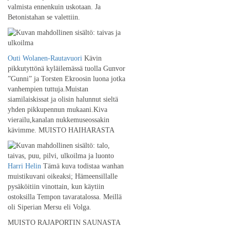
valmista ennenkuin uskotaan. Ja
Betonistahan se valettiin.
Outi Wolanen-Rautavuori
Kävin
pikkutyttönä kyläilemässä tuolla Gunvor
”Gunni” ja Torsten Ekroosin luona jotka
vanhempien tuttuja.Muistan
siamilaiskissat ja olisin halunnut sieltä
yhden pikkupennun mukaani.Kiva
vierailu,kanalan nukkemuseossakin
kävimme. MUISTO HAIHARASTA
Harri Helin
Tämä kuva todistaa wanhan
muistikuvani oikeaksi; Hämeensillalle
pysäköitiin vinottain, kun käytiin
ostoksilla Tempon tavaratalossa. Meillä
oli Siperian Mersu eli Volga.
MUISTO RAJAPORTIN SAUNASTA