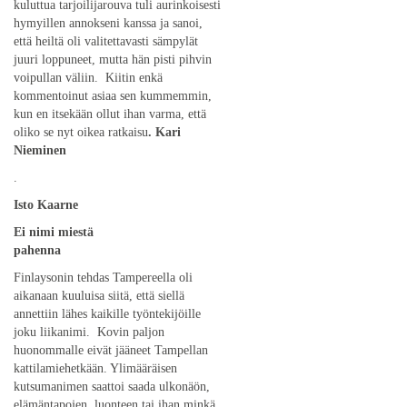
kuluttua tarjoilijarouva tuli aurinkoisesti
hymyillen annokseni kanssa ja sanoi,
että heiltä oli valitettavasti sämpylät
juuri loppuneet, mutta hän pisti pihvin
voipullan väliin. Kiitin enkä
kommentoinut asiaa sen kummemmin,
kun en itsekään ollut ihan varma, että
oliko se nyt oikea ratkaisu
. Kari
Nieminen
.
Isto Kaarne
Ei nimi miestä
pahenna
Finlaysonin tehdas Tampereella oli
aikanaan kuuluisa siitä, että siellä
annettiin lähes kaikille työntekijöille
joku liikanimi. Kovin paljon
huonommalle eivät jääneet Tampellan
kattilamiehetkään. Ylimääräisen
kutsumanimen saattoi saada ulkonäön,
elämäntapojen, luonteen tai ihan minkä