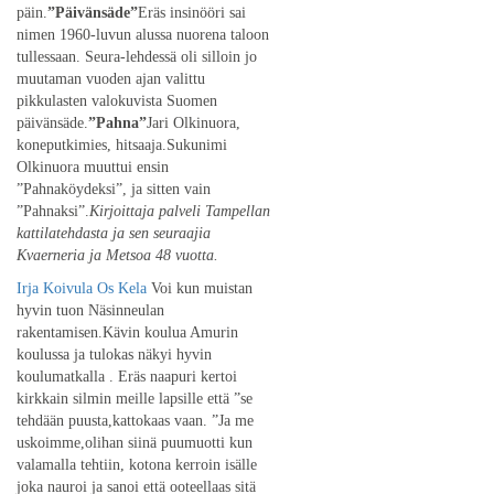
päin.
”Päivänsäde”
Eräs insinööri sai
nimen 1960-luvun alussa nuorena taloon
tullessaan. Seura-lehdessä oli silloin jo
muutaman vuoden ajan valittu
pikkulasten valokuvista Suomen
päivänsäde.
”Pahna”
Jari Olkinuora,
koneputkimies, hitsaaja.Sukunimi
Olkinuora muuttui ensin
”Pahnaköydeksi”, ja sitten vain
”Pahnaksi”.
Kirjoittaja palveli Tampellan
kattilatehdasta ja sen seuraajia
Kvaerneria ja Metsoa 48 vuotta.
Irja Koivula Os Kela
Voi kun muistan
hyvin tuon Näsinneulan
rakentamisen.Kävin koulua Amurin
koulussa ja tulokas näkyi hyvin
koulumatkalla . Eräs naapuri kertoi
kirkkain silmin meille lapsille että ”se
tehdään puusta,kattokaas vaan. ”Ja me
uskoimme,olihan siinä puumuotti kun
valamalla tehtiin, kotona kerroin isälle
joka nauroi ja sanoi että ooteellaas sitä