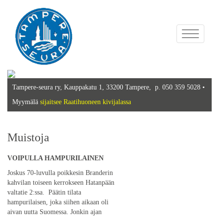
Toggle
navigation
Tampere-seura ry, Kauppakatu 1, 33200 Tampere, p. 050 359 5028 •
Myymälä
sijaitsee Raatihuoneen kivijalassa
Muistoja
VOIPULLA HAMPURILAINEN
Joskus 70-luvulla poikkesin Branderin
kahvilan toiseen kerrokseen Hatanpään
valtatie 2:ssa. Päätin tilata
hampurilaisen, joka siihen aikaan oli
aivan uutta Suomessa. Jonkin ajan