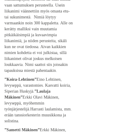
vaan sattumuksen perusteella. Usein
liikanimi väännettiin myös omasta etu-
tai sukunimestä. Nimiä löytyy
varmaankin noin 300 kappaletta. Alle on
kerätty malliksi vain muutamia
pitkäikäisimpiä ja kuvaavimpia
liikanimiä, ja niiden perusteita, sikäli
kun ne ovat tiedossa. Aivan kaikkien
nimien kohdetta ei voi julkistaa, sillä
liikanimet olivat joskus melkoisen
loukkaavia. Nimi saattoi siis joissakin
tapauksissa miestä pahentaakin.
”Koira-Lehtinen”
Eino Lehtinen,
levyseppä, varastomies. Kasvatti koiria,
Siperian Huskyjä.
”Laulaja
Mäkinen”
Erkki Olavi Mäkinen,
levyseppä, myöhemmin
työnjärjestelijä.Harrasti laulamista, mm.
erään tanssiorkesterin muusikkona ja
solistina.
”Sametti Mäkinen”
Erkki Mäkinen,