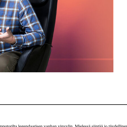
rpputorilta legendaarisen vanhan vinyylin. Mielessä siintää jo täydelli