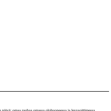
nen päivä: omaa rauhaa omassa olohuoneessa ja levysoittimessa