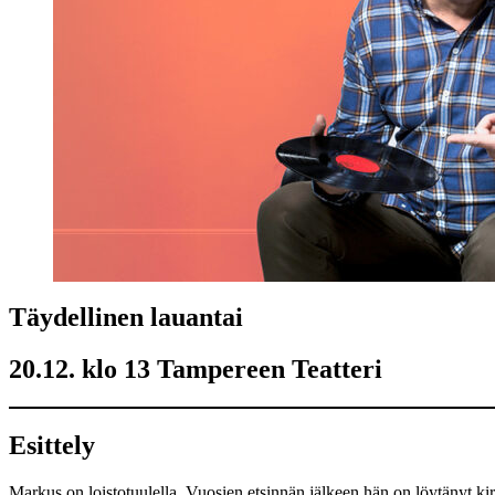
Täydellinen lauantai
20.12. klo 13 Tampereen Teatteri
Esittely
Markus on loistotuulella. Vuosien etsinnän jälkeen hän on löytänyt ki