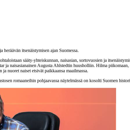
n ja heräävän itsenäistymisen ajan Suomessa.
än kohtaloistaan sääty-yhteiskunnan, naisasian, sortovuosien ja itsenäi
jatar ja naisasianainen Augusta Ahlstedtin huusholliin. Hilma piikomaa
 ja nuoret naiset etsivät paikkaansa maailmassa.
ustosen romaaneihin pohjaavassa näytelmässä on kosolti Suomen historia