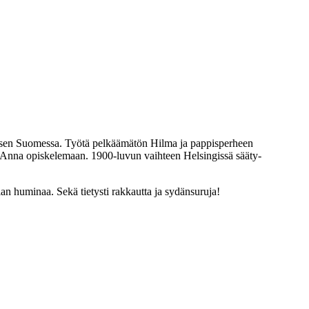
stymisen Suomessa. Työtä pelkäämätön Hilma ja pappisperheen
n, Anna opiskelemaan. 1900-luvun vaihteen Helsingissä sääty-
n huminaa. Sekä tietysti rakkautta ja sydänsuruja!