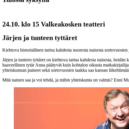
24.10. klo 15 Valkeakosken teatteri
Järjen ja tunteen tyttäret
Kiehtova historiallinen tarina kahdesta nuoresta naisesta sortovuosie
Järjen ja tunteen tyttäret on kiehtova tarina kahdesta naisesta, heid
haaveellinen tytär Anna päätyvät kuin kohtalon oikusta matkakirjaili
yhteiskunnan paineet sekä sortovuosien taakka saa kansan liikehtimään
Mitä nainen saa ja voi tehdä, ja mihin yhteiskunta on valmis? Enni M