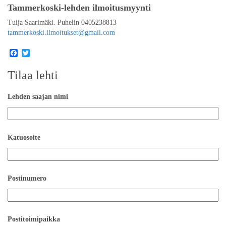
Tammerkoski-lehden ilmoitusmyynti
Tuija Saarimäki. Puhelin 0405238813
tammerkoski.ilmoitukset@gmail.com
Facebook
Twitter
Tilaa lehti
Lehden saajan nimi
Katuosoite
Postinumero
Postitoimipaikka