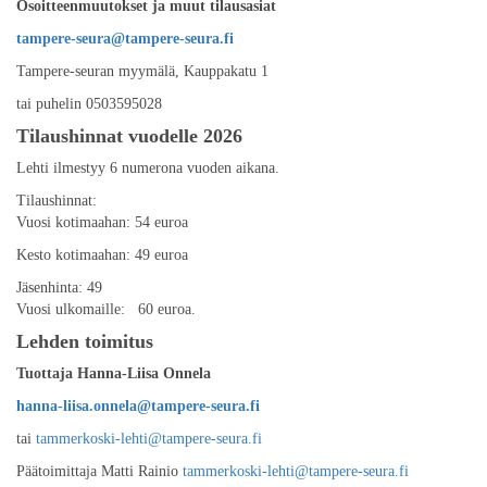
Osoitteenmuutokset ja muut tilausasiat
tampere-seura@tampere-seura.fi
Tampere-seuran myymälä, Kauppakatu 1
tai puhelin 0503595028
Tilaushinnat vuodelle 2026
Lehti ilmestyy 6 numerona vuoden aikana.
Tilaushinnat:
Vuosi kotimaahan: 54 euroa
Kesto kotimaahan: 49 euroa
Jäsenhinta: 49
Vuosi ulkomaille: 60 euroa.
Lehden toimitus
Tuottaja Hanna-Liisa Onnela
hanna-liisa.onnela@tampere-seura.fi
tai
tammerkoski-lehti@tampere-seura.fi
Päätoimittaja Matti Rainio
tammerkoski-lehti@tampere-seura.fi