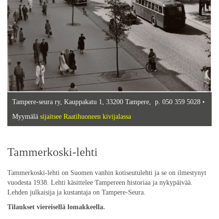
Tampere-seura ry, Kauppakatu 1, 33200 Tampere, p. 050 359 5028 •
Myymälä
sijaitsee Raatihuoneen kivijalassa
Tammerkoski-lehti
Tammerkoski-lehti on Suomen vanhin kotiseutulehti ja se on ilmestynyt
vuodesta 1938. Lehti käsittelee Tampereen historiaa ja nykypäivää.
Lehden julkaisija ja kustantaja on Tampere-Seura.
Tilaukset viereisellä lomakkeella.