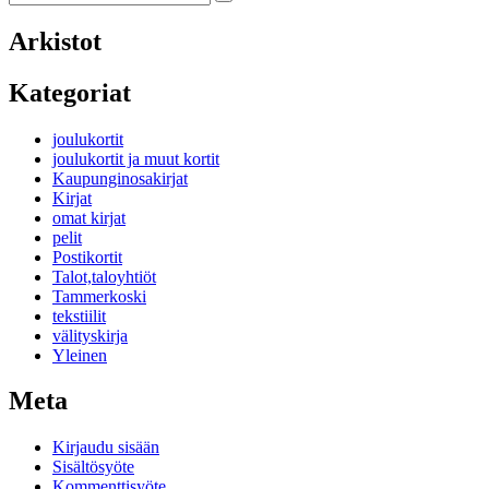
Search
for:
Arkistot
Kategoriat
joulukortit
joulukortit ja muut kortit
Kaupunginosakirjat
Kirjat
omat kirjat
pelit
Postikortit
Talot,taloyhtiöt
Tammerkoski
tekstiilit
välityskirja
Yleinen
Meta
Kirjaudu sisään
Sisältösyöte
Kommenttisyöte