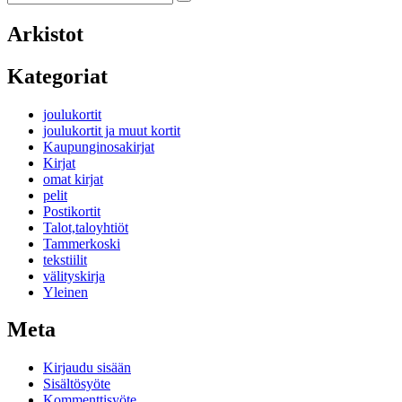
Search
for:
Arkistot
Kategoriat
joulukortit
joulukortit ja muut kortit
Kaupunginosakirjat
Kirjat
omat kirjat
pelit
Postikortit
Talot,taloyhtiöt
Tammerkoski
tekstiilit
välityskirja
Yleinen
Meta
Kirjaudu sisään
Sisältösyöte
Kommenttisyöte