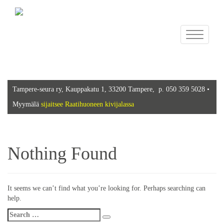
Toggle
navigation
Tampere-seura ry, Kauppakatu 1, 33200 Tampere, p. 050 359 5028 •
Myymälä
sijaitsee Raatihuoneen kivijalassa
Nothing Found
It seems we can’t find what you’re looking for. Perhaps searching can
help.
Search
Search
for: