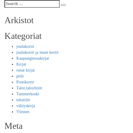
Search
Search
for:
Arkistot
Kategoriat
joulukortit
joulukortit ja muut kortit
Kaupunginosakirjat
Kirjat
omat kirjat
pelit
Postikortit
Talot,taloyhtiöt
Tammerkoski
tekstiilit
välityskirja
Yleinen
Meta