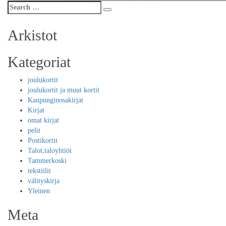
Search
Search
for:
Arkistot
Kategoriat
joulukortit
joulukortit ja muut kortit
Kaupunginosakirjat
Kirjat
omat kirjat
pelit
Postikortit
Talot,taloyhtiöt
Tammerkoski
tekstiilit
välityskirja
Yleinen
Meta