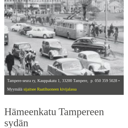
Tampere-seura ry, Kauppakatu 1, 33200 Tampere, p. 050 359 5028 •
Myymälä
sijaitsee Raatihuoneen kivijalassa
Hämeenkatu Tampereen
sydän