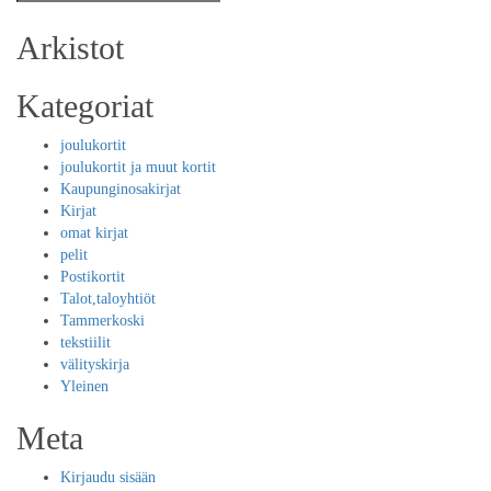
Search
for:
Arkistot
Kategoriat
joulukortit
joulukortit ja muut kortit
Kaupunginosakirjat
Kirjat
omat kirjat
pelit
Postikortit
Talot,taloyhtiöt
Tammerkoski
tekstiilit
välityskirja
Yleinen
Meta
Kirjaudu sisään