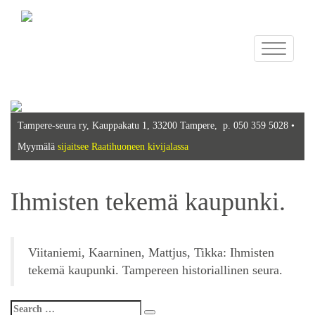
Toggle
navigation
Tampere-seura ry, Kauppakatu 1, 33200 Tampere, p. 050 359 5028 •
Myymälä
sijaitsee Raatihuoneen kivijalassa
Ihmisten tekemä kaupunki.
Viitaniemi, Kaarninen, Mattjus, Tikka: Ihmisten
tekemä kaupunki. Tampereen historiallinen seura.
Search