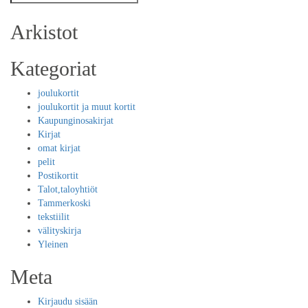
Search
for:
Arkistot
Kategoriat
joulukortit
joulukortit ja muut kortit
Kaupunginosakirjat
Kirjat
omat kirjat
pelit
Postikortit
Talot,taloyhtiöt
Tammerkoski
tekstiilit
välityskirja
Yleinen
Meta
Kirjaudu sisään