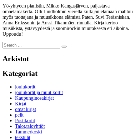
Yö-yhtyeen pianistin, Mikko Kangasjärven, paljastava
omaelämäkerta. Olli Lindholmin vierellä kulkijan elämään mahtuu
myös tuottajana ja muusikkona elämistä Paten, Suvi Teräsniskan,
Anna Erikssonin ja Anssi Tikanmäen rinnalla. Kirja kertoo
musiikista, ystävyydestä ja suomirockin muutoksesta eri aikoina.
Uppoudu!
Search
Search
for:
Arkistot
Kategoriat
joulukortit
joulukortit ja muut kortit
Kaupunginosakirjat
Kirjat
omat kirjat
pelit
Postikortit
Talot,taloyhtiöt
Tammerkoski
tekstiilit