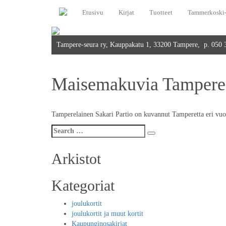
Etusivu
Kirjat
Tuotteet
Tammerkoski-
Tampere-seura ry, Kauppakatu 1, 33200 Tampere, p. 050
Maisemakuvia Tampereel
Tamperelainen Sakari Partio on kuvannut Tamperetta eri vuode
Search
Search
for:
Arkistot
Kategoriat
joulukortit
joulukortit ja muut kortit
Kaupunginosakirjat