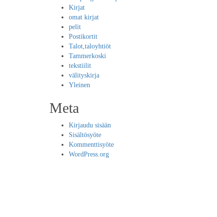
Kirjat
omat kirjat
pelit
Postikortit
Talot,taloyhtiöt
Tammerkoski
tekstiilit
välityskirja
Yleinen
Meta
Kirjaudu sisään
Sisältösyöte
Kommenttisyöte
WordPress.org