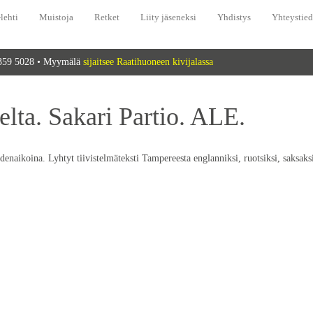
lehti
Muistoja
Retket
Liity jäseneksi
Yhdistys
Yhteystied
 359 5028 • Myymälä
sijaitsee Raatihuoneen kivijalassa
ta. Sakari Partio. ALE.
naikoina. Lyhtyt tiivistelmäteksti Tampereesta englanniksi, ruotsiksi, saksaksi