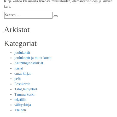
Kirja kertoo klassisesta lyseosta muisteloiden, elämäntarinoiden ja kuvien
kera.
Search
Search
for:
Arkistot
Kategoriat
joulukortit
joulukortit ja muut kortit
Kaupunginosakirjat
Kirjat
omat kirjat
pelit
Postikortit
Talot,taloyhtiöt
Tammerkoski
tekstiilit
välityskirja
Yleinen