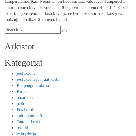
Tamperelainen Kari Nieminen on koonnut sata valokuvaa Tampereelta.
Ensimmäinen kuva on vuodelta 1917 ja viimeisin vuodelta 2017. Kuvat
ovat Tampere-seuran arkistokuvia ja ne herättävät varmasti katsojassa
muistoja itsenäisen Suomen taipaleelta
.
Search
Search
for:
Arkistot
Kategoriat
joulukortit
joulukortit ja muut kortit
Kaupunginosakirjat
Kirjat
omat kirjat
pelit
Postikortit
Talot,taloyhtiöt
Tammerkoski
tekstiilit
välityskirja