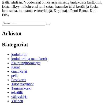
täällä tehdään. Vuodenajat on kirjassa siirretty taulukoista karttoihin,
joista näkyy milloin ensi lumi sataa, kauanko talvi kestää ja koska
lumi sulaa, muutamia esimerkkejä. Kirjoittajat Pertti Ranta- Kim
Frisk
Search
Search
for:
Arkistot
Kategoriat
joulukortit
joulukortit ja muut kortit
Kaupunginosakirjat
Kirjat
omat kirjat
pelit
Postikortit
Talot,taloyhtiöt
Tammerkoski
tekstiilit
välityskirja
Yleinen