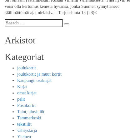
on romaani räätälimestari Kustaa Vilhelm Wileniuksesta. Yhtä hyvin se
voisi olla kertomus kenestä hyvänsä, jonka Suomen synnyttäneet
säälimättömät ajat nielaisivat. Tarjoushinta 15 (28)€.
Search
Search
for:
Arkistot
Kategoriat
joulukortit
joulukortit ja muut kortit
Kaupunginosakirjat
Kirjat
omat kirjat
pelit
Postikortit
Talot,taloyhtiöt
Tammerkoski
tekstiilit
välityskirja
Yleinen