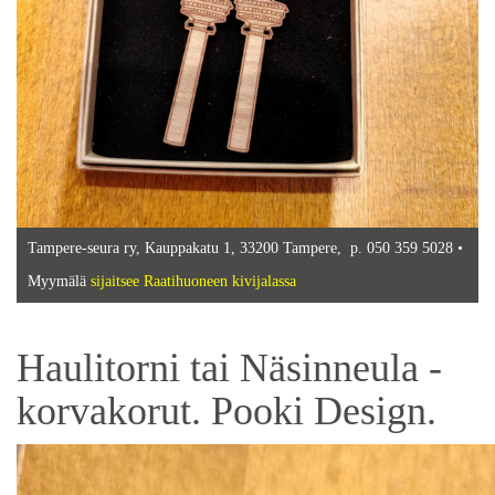
Tampere-seura ry, Kauppakatu 1, 33200 Tampere, p. 050 359 5028 •
Myymälä
sijaitsee Raatihuoneen kivijalassa
Haulitorni tai Näsinneula -
korvakorut. Pooki Design.