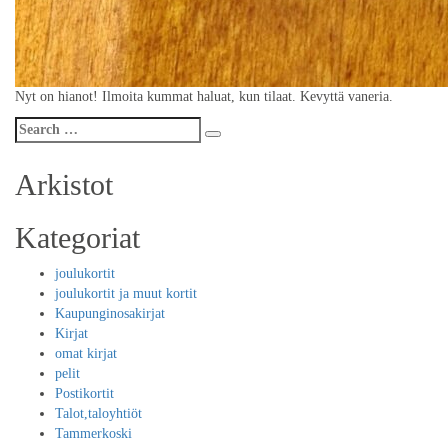
Nyt on hianot! Ilmoita kummat haluat, kun tilaat. Kevyttä vaneria.
Search
Search
for:
Arkistot
Kategoriat
joulukortit
joulukortit ja muut kortit
Kaupunginosakirjat
Kirjat
omat kirjat
pelit
Postikortit
Talot,taloyhtiöt
Tammerkoski