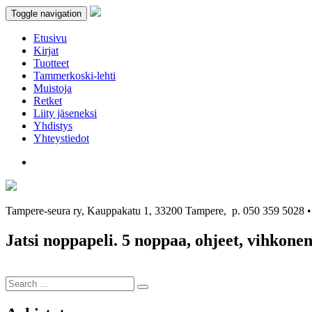
Toggle navigation
Etusivu
Kirjat
Tuotteet
Tammerkoski-lehti
Muistoja
Retket
Liity jäseneksi
Yhdistys
Yhteystiedot
Tampere-seura ry, Kauppakatu 1, 33200 Tampere, p. 050 359 5028
Jatsi noppapeli. 5 noppaa, ohjeet, vihkon
Search
Search
for: