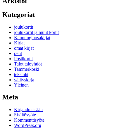
Arkistot
Kategoriat
joulukortit
joulukortit ja muut kortit
Kaupunginosakirjat
Kirjat
omat kirjat
pelit
Postikortit
Talot,taloyhtiöt
Tammerkoski
tekstiilit
välityskirja
Yleinen
Meta
Kirjaudu sisään
Sisältösyöte
Kommenttisyöte
WordPress.org