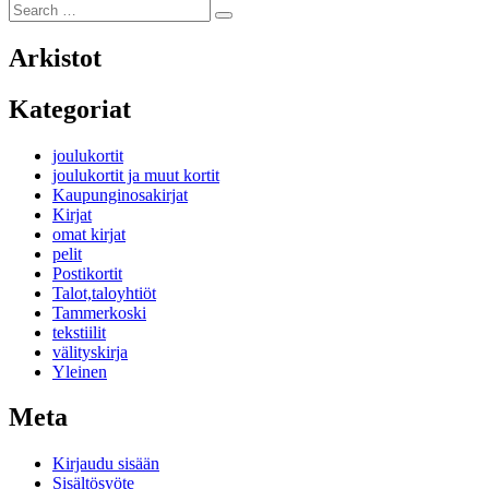
Search
Search
for:
Arkistot
Kategoriat
joulukortit
joulukortit ja muut kortit
Kaupunginosakirjat
Kirjat
omat kirjat
pelit
Postikortit
Talot,taloyhtiöt
Tammerkoski
tekstiilit
välityskirja
Yleinen
Meta
Kirjaudu sisään
Sisältösyöte