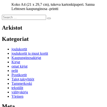
Koko A4 (21 x 29,7 cm), tukeva kartonkipaperi. Sanna
Lehtosen kaupunginosa -printti
Search
Search
for:
Arkistot
Kategoriat
joulukortit
joulukortit ja muut kortit
Kaupunginosakirjat
Kirjat
omat kirjat
pelit
Postikortit
Talot,taloyhtiöt
Tammerkoski
tekstiilit
välityskirja
Yleinen
Meta