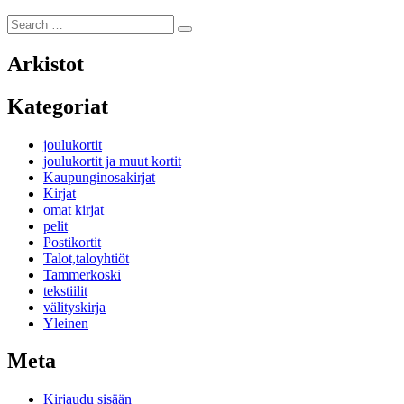
Search
Search
for:
Arkistot
Kategoriat
joulukortit
joulukortit ja muut kortit
Kaupunginosakirjat
Kirjat
omat kirjat
pelit
Postikortit
Talot,taloyhtiöt
Tammerkoski
tekstiilit
välityskirja
Yleinen
Meta
Kirjaudu sisään