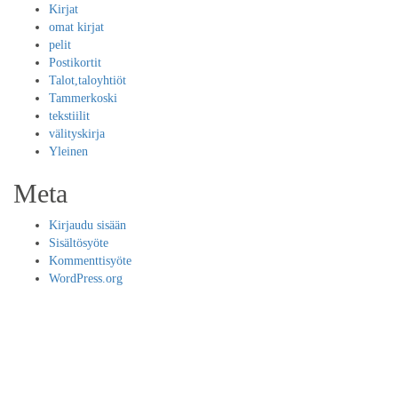
Kirjat
omat kirjat
pelit
Postikortit
Talot,taloyhtiöt
Tammerkoski
tekstiilit
välityskirja
Yleinen
Meta
Kirjaudu sisään
Sisältösyöte
Kommenttisyöte
WordPress.org