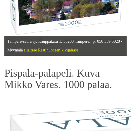
Tampere-seura ry, Kauppakatu 1, 33200 Tampere, p. 050 359 5028 •
Myymälä
sijaitsee Raatihuoneen kivijalassa
Pispala-palapeli. Kuva
Mikko Vares. 1000 palaa.