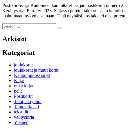
Postikorttisarja Kadonneet kaunottaret -sarjan postikortti numero 2.
Keräilysarja. Piirretty 2023. Sarjassa puretut talot on saatu kauniisti
mahtumaan nykymaisemaan. Tältä näyttäisi, jos taloa ei olisi purettu.
Search
Search
for:
Arkistot
Kategoriat
joulukortit
joulukortit ja muut kortit
Kaupunginosakirjat
Kirjat
omat kirjat
pelit
Postikortit
Talot,taloyhtiöt
Tammerkoski
tekstiilit
välityskirja
Yleinen