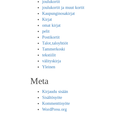
joulukortit
joulukortit ja muut kortit
Kaupunginosakirjat
Kirjat
omat kirjat
pelit
Postikortit
Talot,taloyhtiöt
Tammerkoski
tekstiilit
välityskirja
Yleinen
Meta
Kirjaudu sisään
Sisältösyöte
Kommenttisyöte
WordPress.org