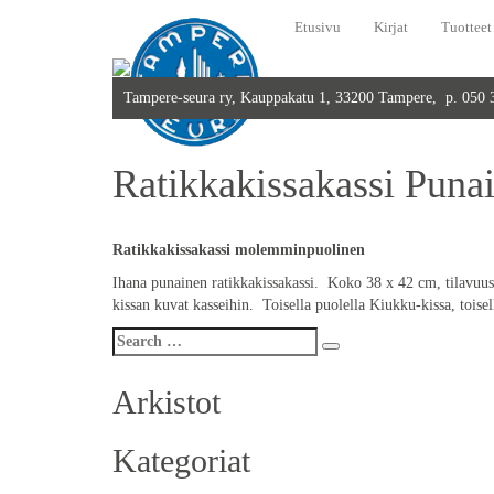
Etusivu
Kirjat
Tuotteet
Tampere-seura ry, Kauppakatu 1, 33200 Tampere, p. 050
Ratikkakissakassi Puna
Ratikkakissakassi molemminpuolinen
Ihana punainen ratikkakissakassi. Koko 38 x 42 cm, tilavuus 
kissan kuvat kasseihin. Toisella puolella Kiukku-kissa, toise
Search
Search
for:
Arkistot
Kategoriat