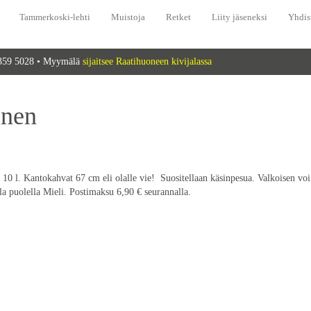
Tammerkoski-lehti
Muistoja
Retket
Liity jäseneksi
Yhdis
 359 5028 • Myymälä
sijaitsee Raatihuoneen kivijalassa
inen
10 l. Kantokahvat 67 cm eli olalle vie! Suositellaan käsinpesua. Valkoisen voi
lla puolella Mieli. Postimaksu 6,90 € seurannalla.