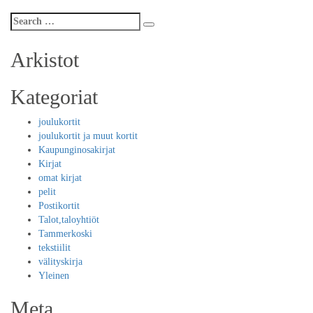
Search
Search
for:
Arkistot
Kategoriat
joulukortit
joulukortit ja muut kortit
Kaupunginosakirjat
Kirjat
omat kirjat
pelit
Postikortit
Talot,taloyhtiöt
Tammerkoski
tekstiilit
välityskirja
Yleinen
Meta