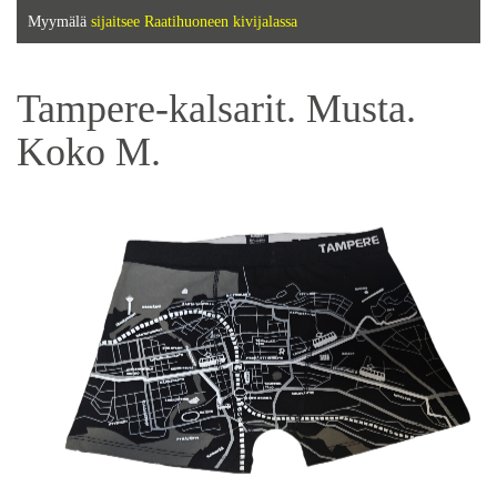
Myymälä
sijaitsee Raatihuoneen kivijalassa
Tampere-kalsarit. Musta.
Koko M.