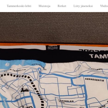
Tammerkoski-lehti
Muistoja
Retket
Liity jäseneksi
Yhdis