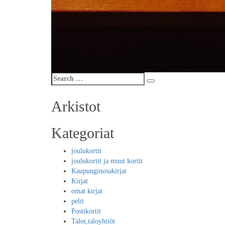
Search
Search
for:
Arkistot
Kategoriat
joulukortit
joulukortit ja muut kortit
Kaupunginosakirjat
Kirjat
omat kirjat
pelit
Postikortit
Talot,taloyhtiöt