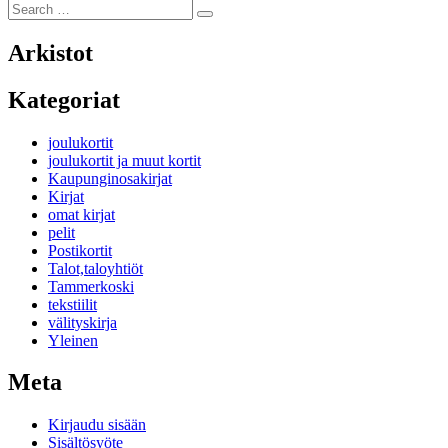
Search
Search
for:
Arkistot
Kategoriat
joulukortit
joulukortit ja muut kortit
Kaupunginosakirjat
Kirjat
omat kirjat
pelit
Postikortit
Talot,taloyhtiöt
Tammerkoski
tekstiilit
välityskirja
Yleinen
Meta
Kirjaudu sisään
Sisältösyöte