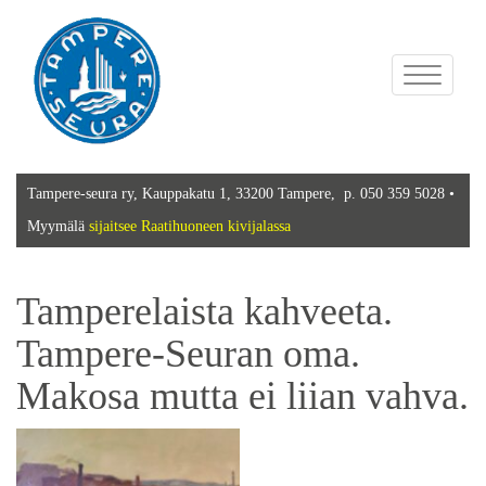
Toggle
navigation
Tampere-seura ry, Kauppakatu 1, 33200 Tampere, p. 050 359 5028 •
Myymälä
sijaitsee Raatihuoneen kivijalassa
Tamperelaista kahveeta.
Tampere-Seuran oma.
Makosa mutta ei liian vahva.