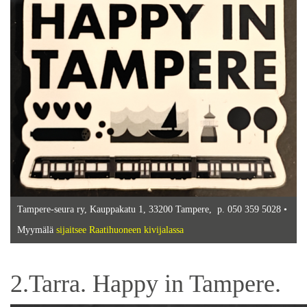
Tampere-seura ry, Kauppakatu 1, 33200 Tampere, p. 050 359 5028 •
Myymälä
sijaitsee Raatihuoneen kivijalassa
2.Tarra. Happy in Tampere.