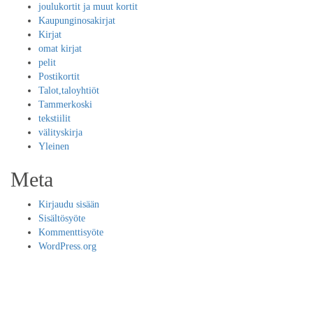
joulukortit ja muut kortit
Kaupunginosakirjat
Kirjat
omat kirjat
pelit
Postikortit
Talot,taloyhtiöt
Tammerkoski
tekstiilit
välityskirja
Yleinen
Meta
Kirjaudu sisään
Sisältösyöte
Kommenttisyöte
WordPress.org