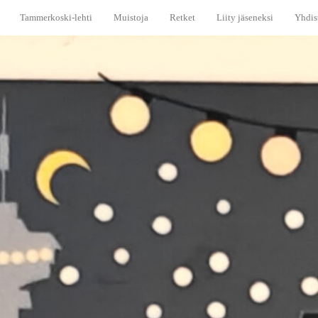
Tammerkoski-lehti
Muistoja
Retket
Liity jäseneksi
Yhdis