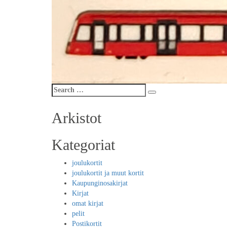
Search
Search
for:
Arkistot
Kategoriat
joulukortit
joulukortit ja muut kortit
Kaupunginosakirjat
Kirjat
omat kirjat
pelit
Postikortit