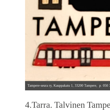
Tampere-seura ry, Kauppakatu 1, 33200 Tampere, p. 050
4.Tarra. Talvinen Tampe