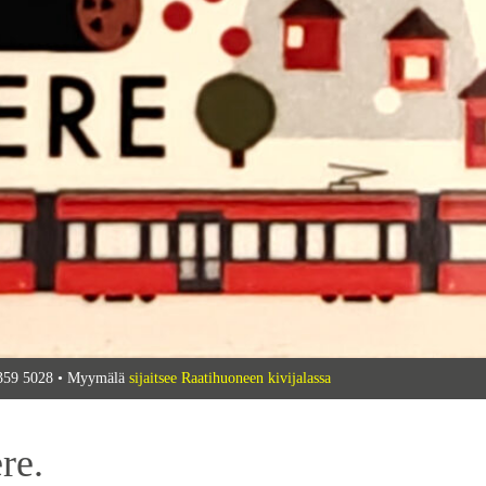
 359 5028 • Myymälä
sijaitsee Raatihuoneen kivijalassa
re.