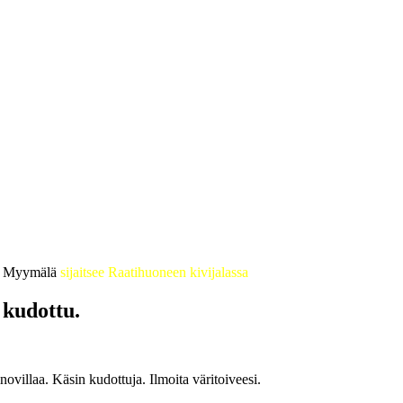
 • Myymälä
sijaitsee Raatihuoneen kivijalassa
 kudottu.
villaa. Käsin kudottuja. Ilmoita väritoiveesi.