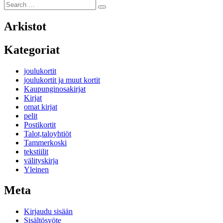
Search
Search
for:
Arkistot
Kategoriat
joulukortit
joulukortit ja muut kortit
Kaupunginosakirjat
Kirjat
omat kirjat
pelit
Postikortit
Talot,taloyhtiöt
Tammerkoski
tekstiilit
välityskirja
Yleinen
Meta
Kirjaudu sisään
Sisältösyöte